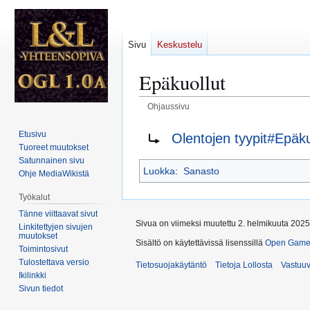
Sivu
Keskustelu
Epäkuollut
Ohjaussivu
Siirry
Siirry
Ohjaus sivulle:
Etusivu
Olentojen tyypit#Epäku
navigaatioon
hakuun
Tuoreet muutokset
Satunnainen sivu
Luokka
:
Sanasto
Ohje MediaWikistä
Työkalut
Tänne viittaavat sivut
Sivua on viimeksi muutettu 2. helmikuuta 2025
Linkitettyjen sivujen
muutokset
Sisältö on käytettävissä lisenssillä
Open Game 
Toimintosivut
Tulostettava versio
Tietosuojakäytäntö
Tietoja Lollosta
Vastuu
Ikilinkki
Sivun tiedot