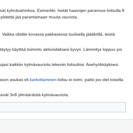
nat kylmävahinkoa. Esimerkki: heität haavojen parannus-loitsulla 8
pistettä jää parantamaan muuta vauriota.
Vaikka olisitte kovassa pakkasessa tuulisella jäätiköllä, teistä
un täytyy käyttää toiminto aktivoidaksesi kyvyn. Lämmitys loppuu jos
ujasi kaikkiin kylmävauriota tekeviin loitsuihisi. Asehyökkäyksesi
 tason asukas eli
karkottaminen
-loitsu ei toimi, paitsi jos olet toisella
kevät 3n8 ylimääräistä kylmävauriota.