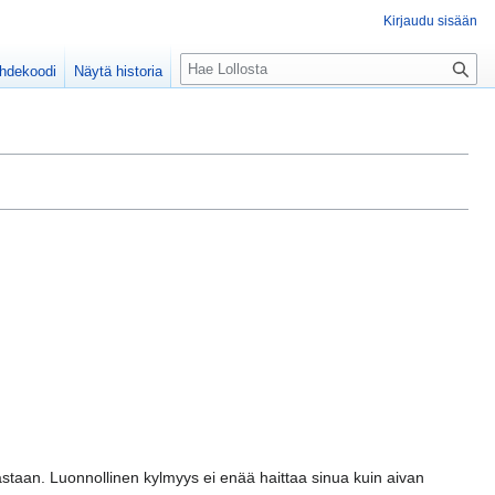
Kirjaudu sisään
H
ähdekoodi
Näytä historia
a
k
u
staan. Luonnollinen kylmyys ei enää haittaa sinua kuin aivan