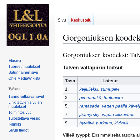
Sivu
Keskustelu
Gorgoniuksen koodeks
Gorgoniuksen koodeksi: Talv
Siirry
Siirry
navigaatioon
hakuun
Etusivu
Tuoreet muutokset
Talven valtapiirin loitsut
Satunnainen sivu
Ohje MediaWikistä
Taso
Loitsut
1.
keijuliekki
,
sumupilvi
Työkalut
Tänne viittaavat sivut
3.
pimeänäkö
,
tuulenvire
Linkitettyjen sivujen
5.
räntäsade
,
vetten päällä kävel
muutokset
Toimintosivut
7.
jäämyrsky
,
vapaa liikkuvuus
Tulostettava versio
9.
hyytävä purkaus
,
kivivalli
Ikilinkki
Sivun tiedot
Viileä tyyppi:
Ensimmäiseltä tasolta alk