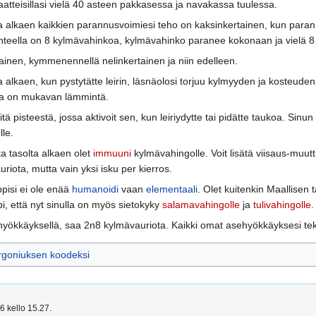
vaatteisillasi vielä 40 asteen pakkasessa ja navakassa tuulessa.
ta alkaen kaikkien parannusvoimiesi teho on kaksinkertainen, kun paran
teella on 8 kylmävahinkoa, kylmävahinko paranee kokonaan ja vielä 8 
ainen, kymmenennellä nelinkertainen ja niin edelleen.
alkaen, kun pystytätte leirin, läsnäolosi torjuu kylmyyden ja kosteuden. 
oissa on mukavan lämmintä.
itä pisteestä, jossa aktivoit sen, kun leiriydytte tai pidätte taukoa. Sin
lle.
 tasolta alkaen olet
immuuni
kylmävahingolle. Voit lisätä viisaus-muutt
iota, mutta vain yksi isku per kierros.
pisi ei ole enää
humanoidi
vaan
elementaali
. Olet kuitenkin Maallisen
pi, että nyt sinulla on myös sietokyky
salamavahingolle
ja
tulivahingolle
.
uhyökkäyksellä, saa 2n8 kylmävauriota. Kaikki omat asehyökkäyksesi te
goniuksen koodeksi
6 kello 15.27.