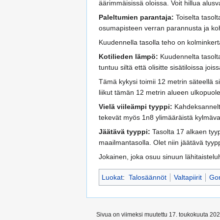
äärimmäisissä oloissa. Voit hillua alus
Paleltumien parantaja:
Toiselta tasol
osumapisteen verran parannusta ja koh
Kuudennella tasolla teho on kolminkert
Kotilieden lämpö:
Kuudennelta tasolta 
tuntuu siltä että olisitte sisätiloissa j
Tämä kykysi toimii 12 metrin säteellä si
liikut tämän 12 metrin alueen ulkopuole
Vielä viileämpi tyyppi:
Kahdeksannelta
tekevät myös 1n8 ylimääräistä kylmävaur
Jäätävä tyyppi:
Tasolta 17 alkaen tyyp
maailmantasolla. Olet niin jäätävä tyyp
Jokainen, joka osuu sinuun lähitaistel
Luokat
:
Talosäännöt
Valtapiirit
Gor
Sivua on viimeksi muutettu 17. toukokuuta 202