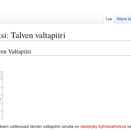
Lue
Näytä l
i: Talven valtapiiri
en Valtapiiri
y
aen valitessasi tämän valtapiirin sinulla on
sietokyky
kylmävahinkoa
va