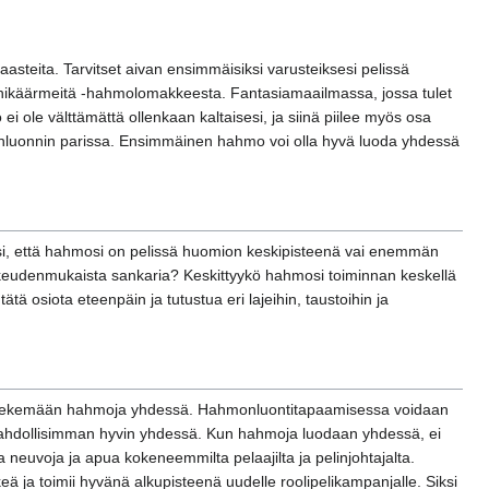
aasteita. Tarvitset aivan ensimmäisiksi varusteiksesi pelissä
Lohikäärmeitä -hahmolomakkeesta. Fantasiamaailmassa, jossa tulet
i ole välttämättä ollenkaan kaltaisesi, ja siinä piilee myös osa
monluonnin parissa. Ensimmäinen hahmo voi olla hyvä luoda yhdessä
iksi, että hahmosi on pelissä huomion keskipisteenä vai enemmän
a oikeudenmukaista sankaria? Keskittyykö hahmosi toiminnan keskellä
tä osiota eteenpäin ja tutustua eri lajeihin, taustoihin ja
alla tekemään hahmoja yhdessä. Hahmonluontitapaamisessa voidaan
si mahdollisimman hyvin yhdessä. Kun hahmoja luodaan yhdessä, ei
 neuvoja ja apua kokeneemmilta pelaajilta ja pelinjohtajalta.
ä ja toimii hyvänä alkupisteenä uudelle roolipelikampanjalle. Siksi