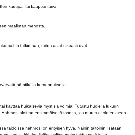
tten kauppa- tai kaapparilaiva.
tyneen maailman menosta.
komaihin tutkimaan, miten asiat oikeasti ovat.
kovärvättunä pitkällä komennuksella.
tai käyttää huikaisevia mystisiä voimia. Tutustu huolella lukuun
 Hahmosi aloittaa ensimmäiseltä tasolta, jos muuta ei ole erikseen
sä taidoissa hahmosi on erityisen hyvä. Näihin taitoihin lisätään
akkeelle. Näiden lisäksi valitse myös taidot sekä jokin