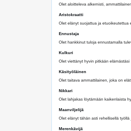
Olet aloitteleva alkemisti, ammattilaine
Aristokraatti
Olet elänyt suojattua ja etuoikeutettu
Ennustaja
Olet hankkinut tuloja ennustamalla tulev
Kulkuri
Olet viettänyt hyvin pitkään elämästäsi
Käsityöläinen
Olet taitava ammattilainen, joka on elä
Nikkari
Olet lahjakas löytämään kaikenlaista hy
Maanviljelijä
Olet elänyt tähän asti rehellisellä työllä
Merenkävijä