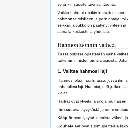
se onkin suositeltava vaihtoehto.
Vaikka hahmot olisikin luotu itsekseen, 
hahmonsa toisilleen ja pelinjohtaja voi 
seikkailijajoukko on päätynyt yhteen ja 
samalla keskustella yhdessä.
Hahmonluonnin vaiheet
Tässä osiossa opastetaan vaihe vaihee
tarkemmin niiden omista osioista. Jokai
1. Valitse hahmosi laji
Hahmosi elää maailmassa, jossa ihmiset
hahmollesi laji. Huomioi, että joillain l
kielet.
Haltiat
ovat ylväitä ja siroja muinaisen 
Ihmiset
ovat kyvykästä ja monimuotois
Kääpiöt
ovat lyhyttä ja totista väkeä,
Louhelaiset
ovat suomupeitteisiä lisko