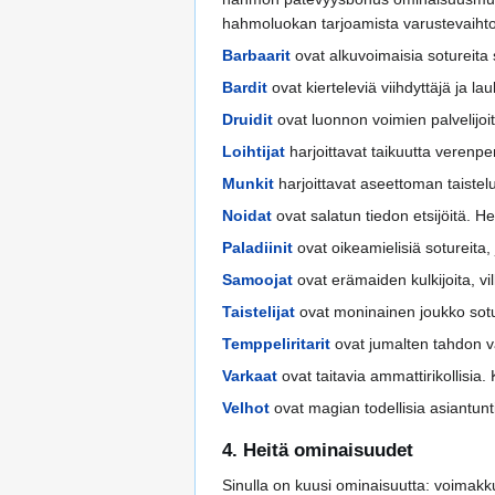
hahmoluokan tarjoamista varustevaihto
Barbaarit
ovat alkuvoimaisia sotureita 
Bardit
ovat kierteleviä viihdyttäjä ja la
Druidit
ovat luonnon voimien palvelijoit
Loihtijat
harjoittavat taikuutta verenpe
Munkit
harjoittavat aseettoman taistelun
Noidat
ovat salatun tiedon etsijöitä. H
Paladiinit
ovat oikeamielisiä sotureita,
Samoojat
ovat erämaiden kulkijoita, vill
Taistelijat
ovat moninainen joukko soturi
Temppeliritarit
ovat jumalten tahdon väl
Varkaat
ovat taitavia ammattirikollisia.
Velhot
ovat magian todellisia asiantunt
4. Heitä ominaisuudet
Sinulla on kuusi ominaisuutta: voimakku