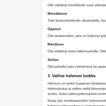
Olet viettänyt merkittävän osan elämääs
Metsäläinen
Tulet kaupunkielämän ulkopuolelta, kau
Oppinut
Olet akateemikko, joka on hylännyt pöl
Rikollinen
Olet elättänyt itsesi laittomuuksilla. Ol
Sotilas
Olet palvellut joko rivimiehenä tai ups
3. Valitse hahmosi luokka
Hahmosi on jonkin tyyppinen fantasiasan
Hahmoluokat ja valitse sieltä kiinnost
sovittu. Katso pätevyysbonuksesi ensimm
Kirjaa ylös muistiinpanoihin hahmoluokk
hahmon pätevyysbonus ominaisuusmuuttu