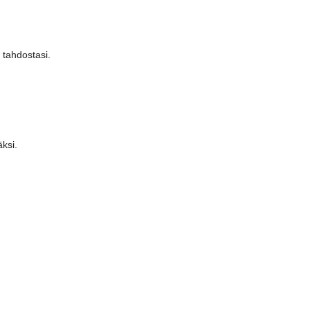
 tahdostasi.
äksi.