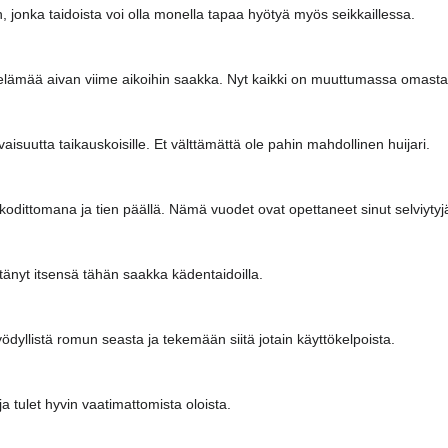
n, jonka taidoista voi olla monella tapaa hyötyä myös seikkaillessa.
a elämää aivan viime aikoihin saakka. Nyt kaikki on muuttumassa omasta
aisuutta taikauskoisille. Et välttämättä ole pahin mahdollinen huijari.
 kodittomana ja tien päällä. Nämä vuodet ovat opettaneet sinut selviytyj
ttänyt itsensä tähän saakka kädentaidoilla.
ödyllistä romun seasta ja tekemään siitä jotain käyttökelpoista.
 ja tulet hyvin vaatimattomista oloista.