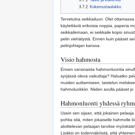
3.7.2
Kokemustaulukko
Tervetuloa seikkailuun. Olet ottamassa 
käytettäviä erikoisia noppia, paperia
seikkailemaan, ei seikkaile kopio sinus
pelin viehätystä. Ennen kuin pääset s
pelinjohtajan kanssa.
Visio hahmosta
Ennen varsinaista hahmonluontia sinull
syrjässä oleva vaikuttaja? Haluatko pel
muiden auttamiseen, taistelun melskeesee
hahmoluokkiin. Niiden avulla pääset jo
Hahmonluonti yhdessä ryhm
Usein sen sijaan, että jokainen pelaa
pohtia sitä, miten jokaiselle hahmolle
aloittelevan pelaajan tarvitse myöskään
Lisäksi on todennäköistä, että yhteinen