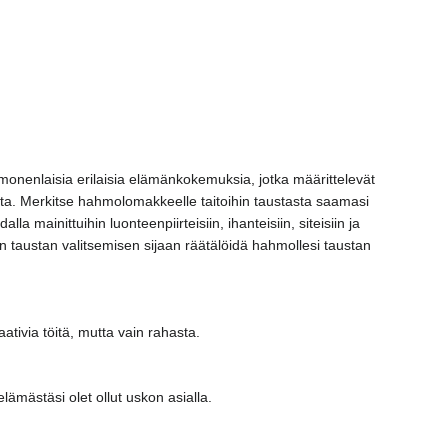
 monenlaisia erilaisia elämänkokemuksia, jotka määrittelevät
usta. Merkitse hahmolomakkeelle taitoihin taustasta saamasi
 mainittuihin luonteenpiirteisiin, ihanteisiin, siteisiin ja
iin taustan valitsemisen sijaan räätälöidä hahmollesi taustan
ativia töitä, mutta vain rahasta.
lämästäsi olet ollut uskon asialla.