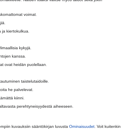
 uskomattomat voimat.
jiä.
 ja kiertokulkua.
limaallisia kykyjä.
entojen kanssa.
lat ovat heidän puolellaan.
tautuminen taistelutaidoille.
oita he palvelevat.
ämättä kiinni.
 valtavasta perehtyneisyydestä aiheeseen.
kempiin kuvauksiin sääntökirjan luvusta
Ominaisuudet
. Voit kuitenkin