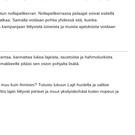
un nollapelikerran. Nollapelikerrassa pelaajat voivat esitellä
lu alkaa. Samalla voidaan pohtia yhdessä sitä, kuinka
 kampanjaan liittyvistä toiveista ja muista ajatuksista voidaan
aa, kannattaa lukea lajeista, taustoista ja hahmoluokista
akkeelle pitäisi sen osion pohjalta lisätä.
uu kuin ihminen? Tutustu lukuun Lajit huolella ja valitse
ös lajiin liittyvät piirteet ja muut yksityiskohdat kuten nopeus ja