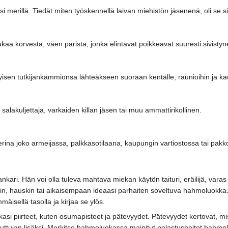
i merillä. Tiedät miten työskennellä laivan miehistön jäsenenä, oli se si
kaa korvesta, väen parista, jonka elintavat poikkeavat suuresti sivis
yisen tutkijankammionsa lähteäkseen suoraan kentälle, raunioihin ja kau
et salakuljettaja, varkaiden killan jäsen tai muu ammattirikollinen.
eerina joko armeijassa, palkkasotilaana, kaupungin vartiostossa tai pak
kari. Hän voi olla tuleva mahtava miekan käytön taituri, eräilijä, varas 
avin, hauskin tai aikaisempaan ideaasi parhaiten soveltuva hahmoluokka.
äisellä tasolla ja kirjaa se ylös.
asi piirteet, kuten osumapisteet ja pätevyydet. Pätevyydet kertovat, mis
jan lisäksi. Merkitse hahmoluokassa mainitut pelastusheitot hahmolom