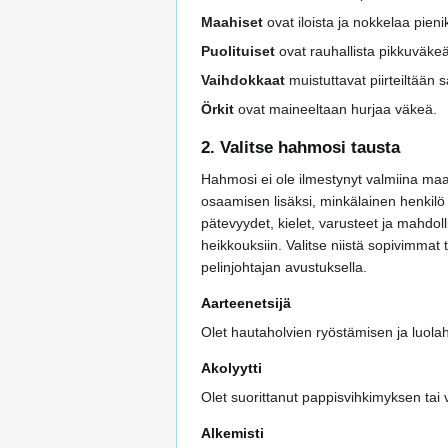
Maahiset
ovat iloista ja nokkelaa pien
Puolituiset
ovat rauhallista pikkuväkeä
Vaihdokkaat
muistuttavat piirteiltään 
Örkit
ovat maineeltaan hurjaa väkeä.
2. Valitse hahmosi tausta
Hahmosi ei ole ilmestynyt valmiina maai
osaamisen lisäksi, minkälainen henkilö 
pätevyydet, kielet, varusteet ja mahdoll
heikkouksiin. Valitse niistä sopivimmat 
pelinjohtajan avustuksella.
Aarteenetsijä
Olet hautaholvien ryöstämisen ja luolah
Akolyytti
Olet suorittanut pappisvihkimyksen tai v
Alkemisti