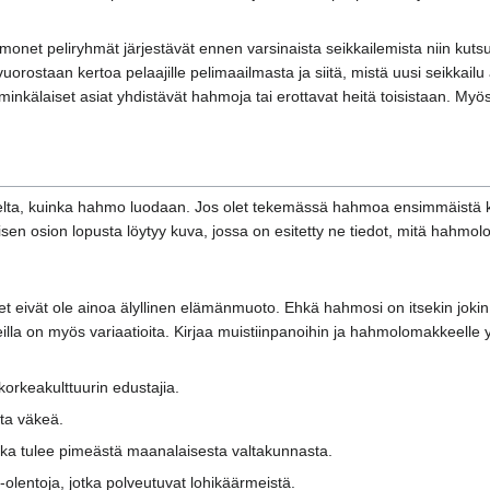
monet peliryhmät järjestävät ennen varsinaista seikkailemista niin kutsut
vuorostaan kertoa pelaajille pelimaailmasta ja siitä, mistä uusi seikkai
minkälaiset asiat yhdistävät hahmoja tai erottavat heitä toisistaan. Myös
lta, kuinka hahmo luodaan. Jos olet tekemässä hahmoa ensimmäistä kert
sen osion lopusta löytyy kuva, jossa on esitetty ne tiedot, mitä hahmolom
 eivät ole ainoa älyllinen elämänmuoto. Ehkä hahmosi on itsekin jokin m
ajeilla on myös variaatioita. Kirjaa muistiinpanoihin ja hahmolomakkeelle yl
korkeakulttuurin edustajia.
ta väkeä.
 joka tulee pimeästä maanalaisesta valtakunnasta.
-olentoja, jotka polveutuvat lohikäärmeistä.