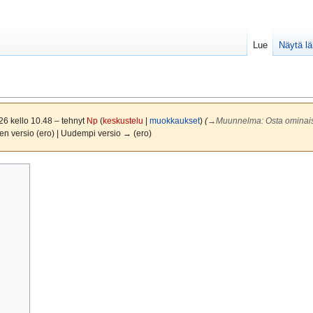
Lue
Näytä l
26 kello 10.48 – tehnyt
Np
(
keskustelu
|
muokkaukset
)
(
→
Muunnelma: Osta ominai
en versio (ero) | Uudempi versio → (ero)