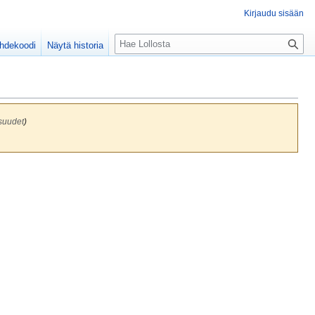
Kirjaudu sisään
H
ähdekoodi
Näytä historia
a
k
u
suudet
)