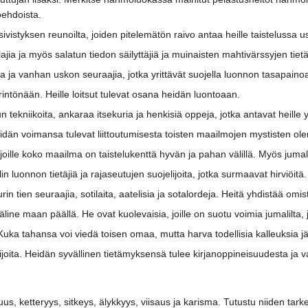
ehdoista.
sivistyksen reunoilta, joiden pitelemätön raivo antaa heille taistelussa
ulajia ja myös salatun tiedon säilyttäjiä ja muinaisten mahtivärssyjen tietä
a ja vanhan uskon seuraajia, jotka yrittävät suojella luonnon tasapainoa
rintönään. Heille loitsut tulevat osana heidän luontoaan.
 tekniikoita, ankaraa itsekuria ja henkisiä oppeja, jotka antavat heille y
eidän voimansa tulevat liittoutumisesta toisten maailmojen mystisten ol
 joille koko maailma on taistelukenttä hyvän ja pahan välillä. Myös juma
in luonnon tietäjiä ja rajaseutujen suojelijoita, jotka surmaavat hirviöitä.
n tien seuraajia, sotilaita, aatelisia ja sotalordeja. Heitä yhdistää omis
ine maan päällä. He ovat kuolevaisia, joille on suotu voimia jumalilta, j
 Kuka tahansa voi viedä toisen omaa, mutta harva todellisia kalleuksia jä
ijoita. Heidän syvällinen tietämyksensä tulee kirjanoppineisuudesta ja
us, ketteryys, sitkeys, älykkyys, viisaus ja karisma. Tutustu niiden tar