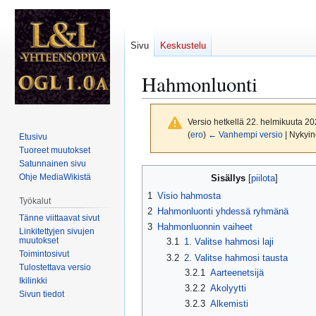
Sivu
Keskustelu
Hahmonluonti
Versio hetkellä 22. helmikuuta 20
(
ero
)
← Vanhempi versio
| Nykyin
Etusivu
Tuoreet muutokset
Satunnainen sivu
Siirry
Siirry
Ohje MediaWikistä
Sisällys
navigaatioon
hakuun
1
Visio hahmosta
Työkalut
2
Hahmonluonti yhdessä ryhmänä
Tänne viittaavat sivut
3
Hahmonluonnin vaiheet
Linkitettyjen sivujen
muutokset
3.1
1. Valitse hahmosi laji
Toimintosivut
3.2
2. Valitse hahmosi tausta
Tulostettava versio
3.2.1
Aarteenetsijä
Ikilinkki
3.2.2
Akolyytti
Sivun tiedot
3.2.3
Alkemisti