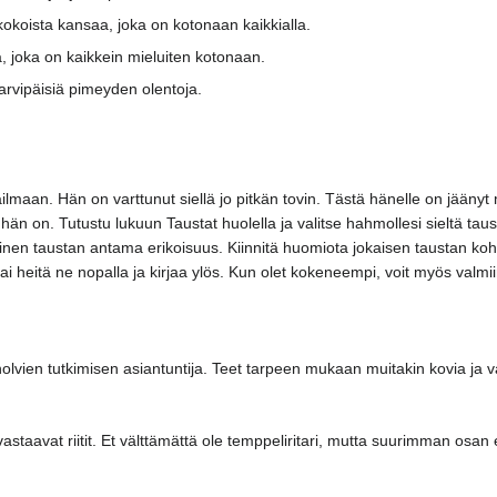
ikokoista kansaa, joka on kotonaan kaikkialla.
, joka on kaikkein mieluiten kotonaan.
sarvipäisiä pimeyden olentoja.
lmaan. Hän on varttunut siellä jo pitkän tovin. Tästä hänelle on jäänyt
hän on. Tutustu lukuun Taustat huolella ja valitse hahmollesi sieltä ta
inen taustan antama erikoisuus. Kiinnitä huomiota jokaisen taustan kohdalla
tai heitä ne nopalla ja kirjaa ylös. Kun olet kokeneempi, voit myös valm
olvien tutkimisen asiantuntija. Teet tarpeen mukaan muitakin kovia ja va
astaavat riitit. Et välttämättä ole temppeliritari, mutta suurimman osan e