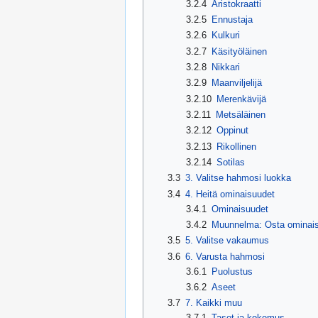
3.2.4
Aristokraatti
3.2.5
Ennustaja
3.2.6
Kulkuri
3.2.7
Käsityöläinen
3.2.8
Nikkari
3.2.9
Maanviljelijä
3.2.10
Merenkävijä
3.2.11
Metsäläinen
3.2.12
Oppinut
3.2.13
Rikollinen
3.2.14
Sotilas
3.3
3. Valitse hahmosi luokka
3.4
4. Heitä ominaisuudet
3.4.1
Ominaisuudet
3.4.2
Muunnelma: Osta ominai
3.5
5. Valitse vakaumus
3.6
6. Varusta hahmosi
3.6.1
Puolustus
3.6.2
Aseet
3.7
7. Kaikki muu
3.7.1
Tasot ja kokemus