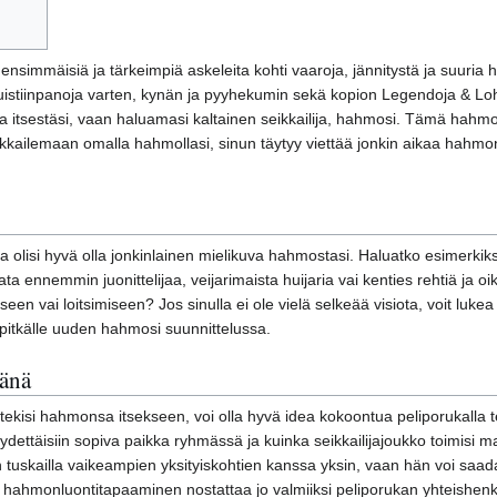
ensimmäisiä ja tärkeimpiä askeleita kohti vaaroja, jännitystä ja suuria h
 muistiinpanoja varten, kynän ja pyyhekumin sekä kopion Legendoja & 
ta itsestäsi, vaan haluamasi kaltainen seikkailija, hahmosi. Tämä hahmo e
eikkailemaan omalla hahmollasi, sinun täytyy viettää jonkin aikaa hah
a olisi hyvä olla jonkinlainen mielikuva hahmostasi. Haluatko esimerk
ata ennemmin juonittelijaa, veijarimaista huijaria vai kenties rehtiä j
n vai loitsimiseen? Jos sinulla ei ole vielä selkeää visiota, voit lukea tä
 pitkälle uuden hahmosi suunnittelussa.
änä
ja tekisi hahmonsa itsekseen, voi olla hyvä idea kokoontua peliporuk
 löydettäisiin sopiva paikka ryhmässä ja kuinka seikkailijajoukko toimi
 tuskailla vaikeampien yksityiskohtien kanssa yksin, vaan hän voi saada
 hahmonluontitapaaminen nostattaa jo valmiiksi peliporukan yhteishenke