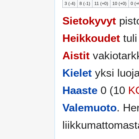
3 (-4)
8 (-1)
11 (+0)
10 (+0)
0 (+
Sietokyvyt
pist
Heikkoudet
tuli
Aistit
vakiotark
Kielet
yksi luoj
Haaste
0 (10
K
Valemuoto
. He
liikkumattomasta