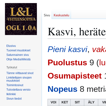
Sivu
Keskustelu
Kasvi, heräte
Siirry
Siirry
Etusivu
Pieni
kasvi
,
vak
navigaatioon
hakuun
Tuoreet muutokset
Satunnainen sivu
Ohje MediaWikistä
Puolustus
9 (
l
Työkalut
Osumapisteet
1
Tänne viittaavat sivut
Linkitettyjen sivujen
muutokset
Toimintosivut
Nopeus
8 metri
Tulostettava versio
Ikilinkki
Sivun tiedot
VOI
KET
SIT
ÄLY
VI