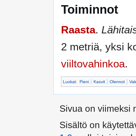
Toiminnot
Raasta
.
Lähitai
2 metriä, yksi 
viiltovahinkoa
.
Luokat
:
Pieni
Kasvit
Olennot
Va
Sivua on viimeksi 
Sisältö on käytettä