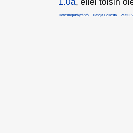
1.0a
, ellei toisin o
Tietosuojakäytäntö
Tietoja Lollosta
Vastuu