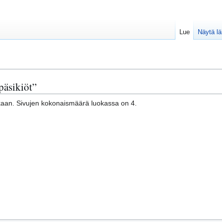
Lue
Näytä l
päsikiöt”
kaan. Sivujen kokonaismäärä luokassa on 4.