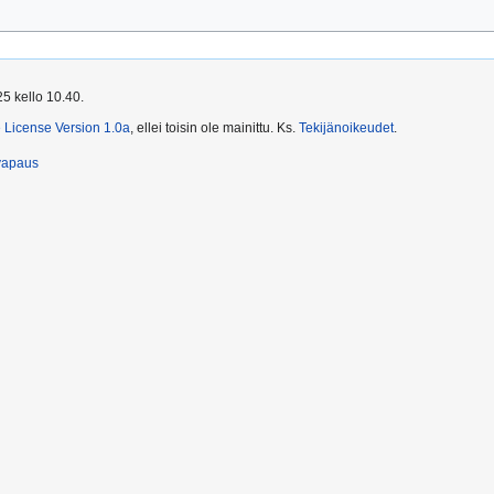
5 kello 10.40.
License Version 1.0a
, ellei toisin ole mainittu. Ks.
Tekijänoikeudet
.
vapaus