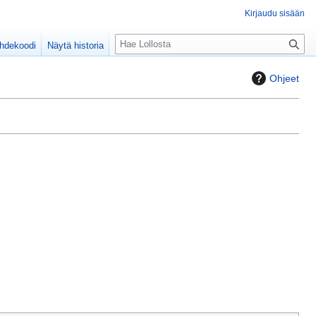
Kirjaudu sisään
H
ähdekoodi
Näytä historia
a
k
Ohjeet
u