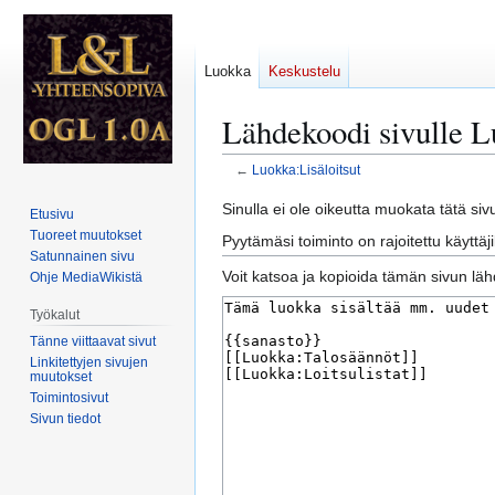
Luokka
Keskustelu
Lähdekoodi sivulle L
←
Luokka:Lisäloitsut
Siirry
Siirry
Sinulla ei ole oikeutta muokata tätä si
Etusivu
navigaatioon
hakuun
Tuoreet muutokset
Pyytämäsi toiminto on rajoitettu käyttä
Satunnainen sivu
Voit katsoa ja kopioida tämän sivun läh
Ohje MediaWikistä
Työkalut
Tänne viittaavat sivut
Linkitettyjen sivujen
muutokset
Toimintosivut
Sivun tiedot