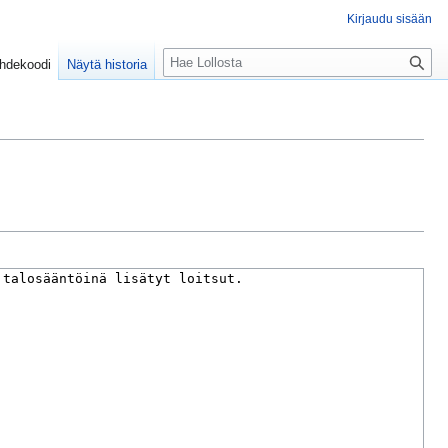
Kirjaudu sisään
H
ähdekoodi
Näytä historia
a
k
u