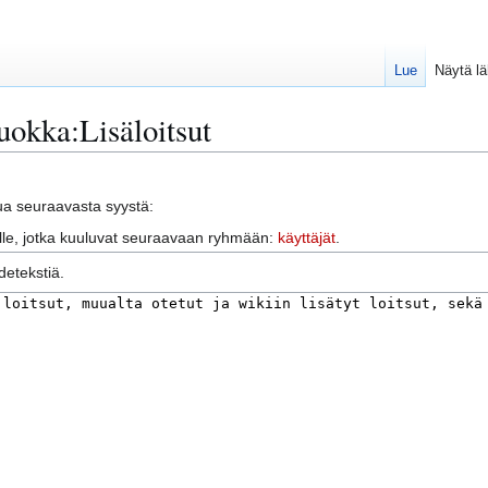
Lue
Näytä l
uokka:Lisäloitsut
vua seuraavasta syystä:
jille, jotka kuuluvat seuraavaan ryhmään:
käyttäjät
.
detekstiä.