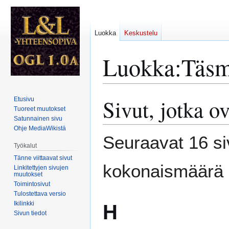
Luokka
Keskustelu
Luokka
:
Täsm
Sivut, jotka 
Etusivu
Siirry
Siirry
Tuoreet muutokset
navigaatioon
hakuun
Satunnainen sivu
Ohje MediaWikistä
Seuraavat 16 si
Työkalut
Tänne viittaavat sivut
kokonaismäärä 
Linkitettyjen sivujen
muutokset
Toimintosivut
Tulostettava versio
Ikilinkki
H
Sivun tiedot