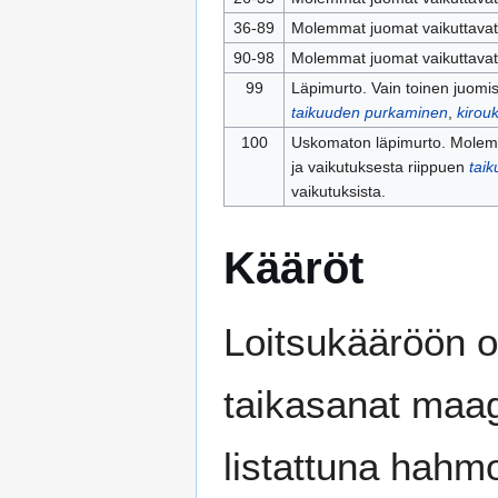
36‑89
Molemmat juomat vaikuttavat 
90‑98
Molemmat juomat vaikuttavat, 
99
Läpimurto. Vain toinen juomis
taikuuden purkaminen
,
kirou
100
Uskomaton läpimurto. Molemm
ja vaikutuksesta riippuen
tai
vaikutuksista.
Kääröt
Loitsukääröön on
taikasanat maagi
listattuna hahmo