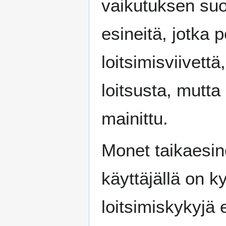
vaikutuksen suor
esineitä, jotka
loitsimisviivett
loitsusta, mutta
mainittu.
Monet taikaesine
käyttäjällä on 
loitsimiskykyj