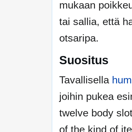
mukaan poikkeuk
tai sallia, että
otsaripa.
Suositus
Tavallisella
huma
joihin pukea es
twelve body sl
of the kind of i