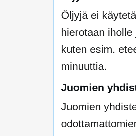
Öljyjä ei käytet
hierotaan iholle
kuten esim. etee
minuuttia.
Juomien yhdis
Juomien yhdiste
odottamattomien