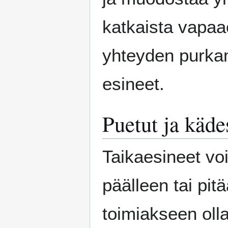
katkaista vapaae
yhteyden purkam
esineet.
Puetut ja käde
Taikaesineet voi
päälleen tai pi
toimiakseen olla