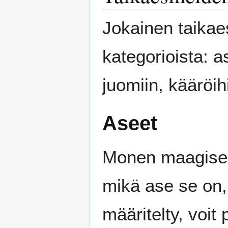
Jokainen taikae
kategorioista: a
juomiin, kääröih
Aseet
Monen maagisen
mikä ase se on, 
määritelty, voit