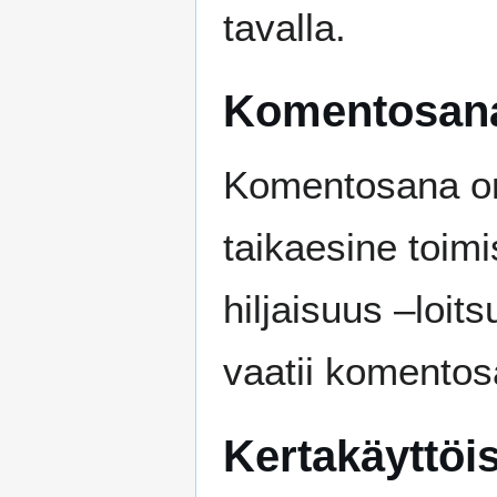
tavalla.
Komentosan
Komentosana on 
taikaesine toimi
hiljaisuus –loit
vaatii komentos
Kertakäyttöi