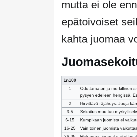
mutta ei ole en
epätoivoiset sei
kahta juomaa voi
Juomasekoit
1n100
1
Odottamaton ja merkillinen si
pysyen edelleen hengissä. Esim
2
Hirvittävä räjähdys. Juoja kär
3‑5
Sekoitus muuttuu myrkyllise
6‑15
Kumpikaan juomista ei vaikut
16‑25
Vain toinen juomista vaikuttaa
26‑35
Molemmat juomat vaikuttavat, 