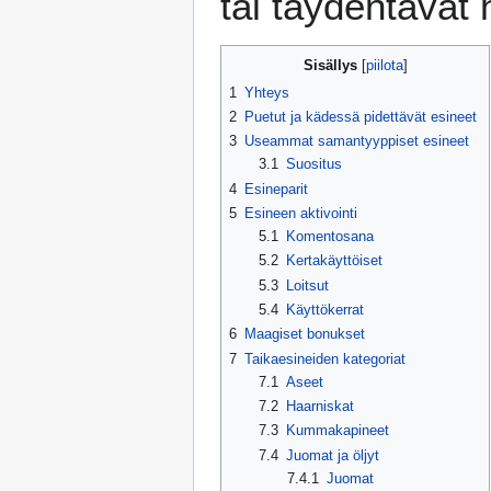
tai täydentävät 
Sisällys
1
Yhteys
2
Puetut ja kädessä pidettävät esineet
3
Useammat samantyyppiset esineet
3.1
Suositus
4
Esineparit
5
Esineen aktivointi
5.1
Komentosana
5.2
Kertakäyttöiset
5.3
Loitsut
5.4
Käyttökerrat
6
Maagiset bonukset
7
Taikaesineiden kategoriat
7.1
Aseet
7.2
Haarniskat
7.3
Kummakapineet
7.4
Juomat ja öljyt
7.4.1
Juomat