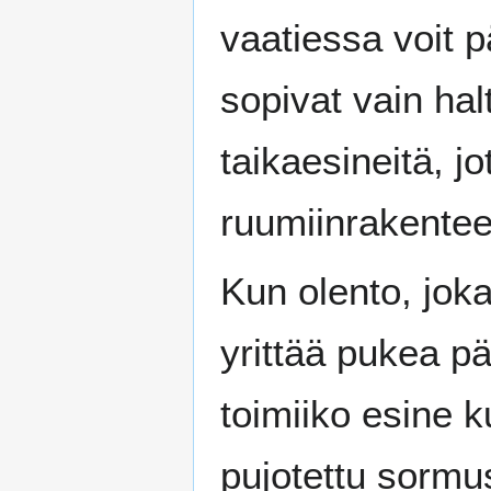
vaatiessa voit p
sopivat vain hal
taikaesineitä, j
ruumiinrakentee
Kun olento, jok
yrittää pukea pä
toimiiko esine k
pujotettu sormus