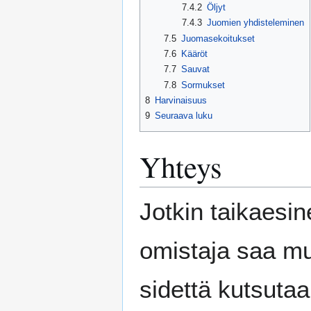
7.4.2
Öljyt
7.4.3
Juomien yhdisteleminen
7.5
Juomasekoitukset
7.6
Kääröt
7.7
Sauvat
7.8
Sormukset
8
Harvinaisuus
9
Seuraava luku
Yhteys
Jotkin taikaesin
omistaja saa mu
sidettä kutsutaa