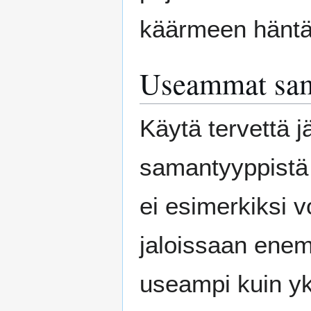
käärmeen häntä j
Useammat sama
Käytä tervettä 
samantyyppistä 
ei esimerkiksi v
jaloissaan enem
useampi kuin yk