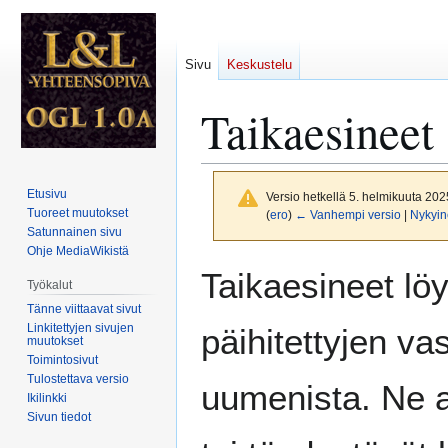
Sivu
Keskustelu
Taikaesineet
Etusivu
Versio hetkellä 5. helmikuuta 202
Tuoreet muutokset
(
ero
)
← Vanhempi versio
|
Nykyin
Satunnainen sivu
Ohje MediaWikistä
Siirry
Siirry
Taikaesineet löy
Työkalut
navigaatioon
hakuun
Tänne viittaavat sivut
Linkitettyjen sivujen
päihitettyjen va
muutokset
Toimintosivut
Tulostettava versio
uumenista. Ne a
Ikilinkki
Sivun tiedot