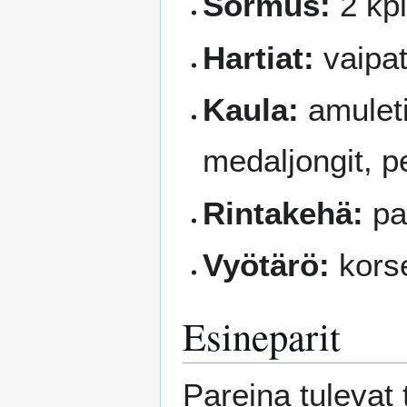
Sormus:
2 kp
Hartiat:
vaipat,
Kaula:
amuleti
medaljongit, pe
Rintakehä:
pai
Vyötärö:
korse
Esineparit
Pareina tulevat 