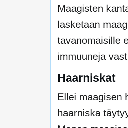
Maagisten kan
lasketaan maagi
tavanomaisille e
immuuneja vastu
Haarniskat
Ellei maagisen 
haarniska täytyy