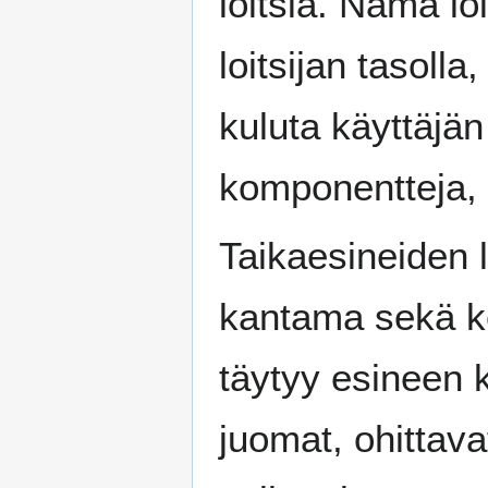
loitsia. Nämä lo
loitsijan tasolla
kuluta käyttäjän
komponentteja, 
Taikaesineiden lo
kantama sekä kes
täytyy esineen 
juomat, ohittava