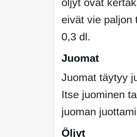
öljyt ovat kert
eivät vie paljon
0,3 dl.
Juomat
Juomat täytyy ju
Itse juominen ta
juoman juottami
Öljyt