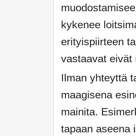
muodostamiseen
kykenee loitsim
erityispiirteen 
vastaavat eivät 
Ilman yhteyttä t
maagisena esine
mainita. Esimerk
tapaan aseena i