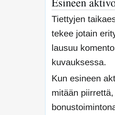
Esineen aktivo
Tiettyjen taikae
tekee jotain eri
lausuu komentos
kuvauksessa.
Kun esineen akti
mitään piirrettä
bonustoimintona,