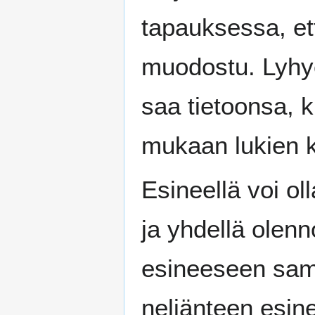
tapauksessa, ett
muodostu. Lyhye
saa tietoonsa, 
mukaan lukien 
Esineellä voi ol
ja yhdellä olenn
esineeseen sam
neljänteen esin