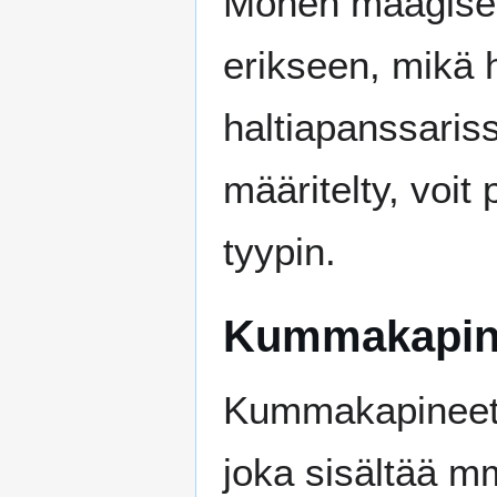
Monen maagisen
erikseen, mikä 
haltiapanssariss
määritelty, voit
tyypin.
Kummakapin
Kummakapineet o
joka sisältää mm