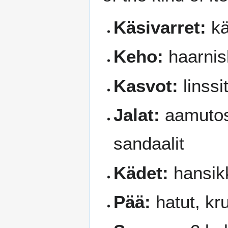
Käsivarret:
kä
Keho:
haarnis
Kasvot:
linssi
Jalat:
aamutoss
sandaalit
Kädet:
hansik
Pää:
hatut, kr