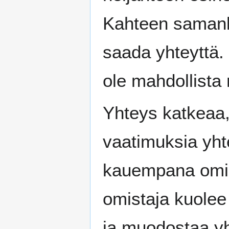
Kahteen samanl
saada yhteyttä.
ole mahdollista
Yhteys katkeaa,
vaatimuksia yht
kauempana omist
omistaja kuolee 
ja muodostaa yh