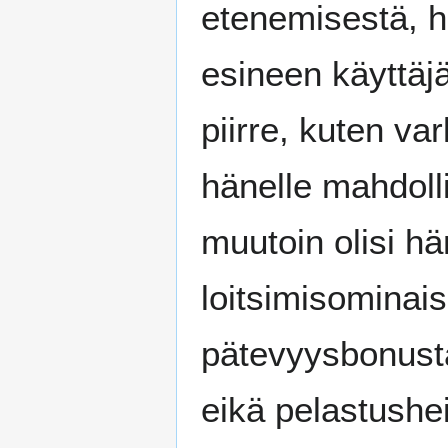
etenemisestä, hä
esineen käyttäjä
piirre, kuten va
hänelle mahdoll
muutoin olisi hä
loitsimisominai
pätevyysbonusta
eikä pelastushe