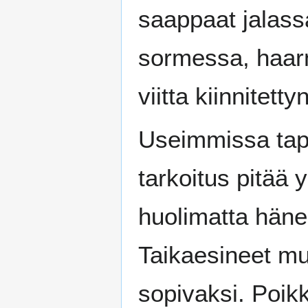
saappaat jalass
sormessa, haarn
viitta kiinnitett
Useimmissa tap
tarkoitus pitää 
huolimatta häne
Taikaesineet m
sopivaksi. Poikk