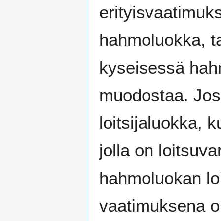
erityisvaatimuk
hahmoluokka, ta
kyseisessä hahm
muodostaa. Jos 
loitsijaluokka, 
jolla on loitsuva
hahmoluokan loi
vaatimuksena on