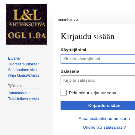
Toimintosivu
Kirjaudu sisään
Käyttäjänimi
Siirry
Siirry
navigaatioon
hakuun
Etusivu
Tuoreet muutokset
Satunnainen sivu
Salasana
Ohje MediaWikistä
Työkalut
Pidä minut kirjautuneena
Toimintosivut
Tulostettava versio
Kirjaudu sisään
Apua sisäänkirjautumiseen
Unohditko salasanasi?