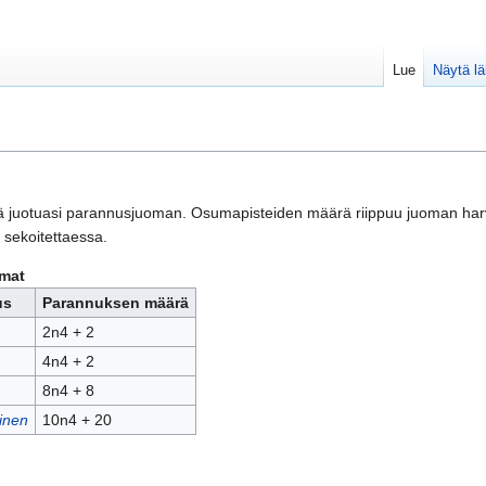
Lue
Näytä l
tä juotuasi parannusjuoman. Osumapisteiden määrä riippuu juoman har
 sekoitettaessa.
mat
us
Parannuksen määrä
2n4 + 2
4n4 + 2
8n4 + 8
ainen
10n4 + 20