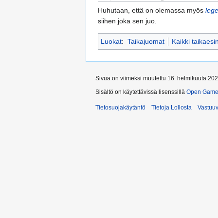
Huhutaan, että on olemassa myös
leg
siihen joka sen juo.
Luokat
:
Taikajuomat
Kaikki taikaesi
Sivua on viimeksi muutettu 16. helmikuuta 202
Sisältö on käytettävissä lisenssillä
Open Game 
Tietosuojakäytäntö
Tietoja Lollosta
Vastuu