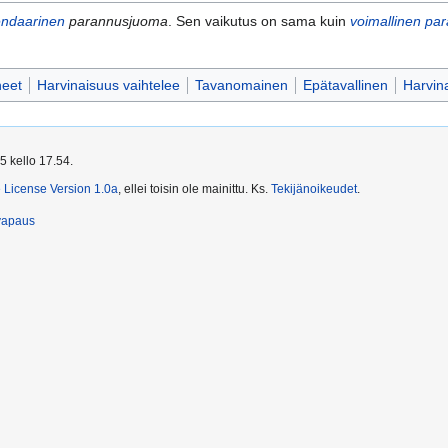
endaarinen
parannusjuoma
. Sen vaikutus on sama kuin
voimallinen pa
neet
Harvinaisuus vaihtelee
Tavanomainen
Epätavallinen
Harvin
5 kello 17.54.
License Version 1.0a
, ellei toisin ole mainittu. Ks.
Tekijänoikeudet
.
vapaus