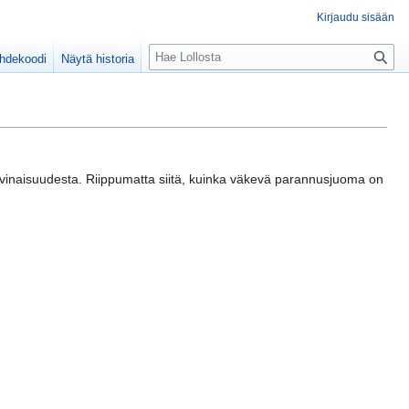
Kirjaudu sisään
H
ähdekoodi
Näytä historia
a
k
u
vinaisuudesta. Riippumatta siitä, kuinka väkevä parannusjuoma on