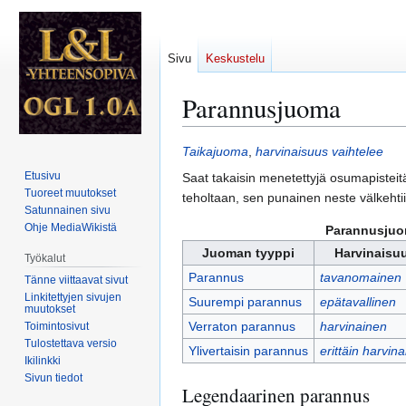
Sivu
Keskustelu
Parannusjuoma
Siirry
Siirry
Taikajuoma
,
harvinaisuus vaihtelee
navigaatioon
hakuun
Etusivu
Saat takaisin menetettyjä osumapistei
Tuoreet muutokset
teholtaan, sen punainen neste välkehtii
Satunnainen sivu
Ohje MediaWikistä
Parannusjuo
Juoman tyyppi
Harvinaisu
Työkalut
Parannus
tavanomainen
Tänne viittaavat sivut
Linkitettyjen sivujen
Suurempi parannus
epätavallinen
muutokset
Verraton parannus
harvinainen
Toimintosivut
Tulostettava versio
Ylivertaisin parannus
erittäin harvin
Ikilinkki
Sivun tiedot
Legendaarinen parannus