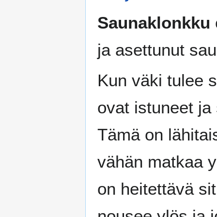
Saunaklonkku
ja asettunut sa
Kun väki tulee
ovat istuneet ja 
Tämä on lähitai
vähän matkaa yl
on heitettävä si
nousee ylös ja 