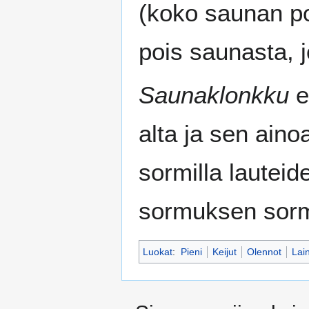
(koko saunan po
pois saunasta, 
Saunaklonkku
e
alta ja sen ain
sormilla lauteid
sormuksen sorme
Luokat
:
Pieni
Keijut
Olennot
Lai