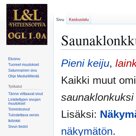
Sivu
Keskustelu
Saunaklonkk
Siirry
Siirry
Etusivu
Pieni
keiju
,
lain
navigaatioon
hakuun
Tuoreet muutokset
Satunnainen sivu
Ohje MediaWikistä
Kaikki muut omi
Työkalut
saunaklonkuksi
Tänne viittaavat sivut
Linkitettyjen sivujen
muutokset
Toimintosivut
Lisäksi:
Näkym
Tulostettava versio
Ikilinkki
Sivun tiedot
näkymätön
.