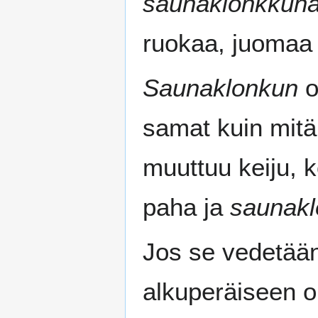
saunaklonkkun
ruokaa, juomaa 
Saunaklonkun
o
samat kuin mitä
muuttuu keiju, 
paha ja
saunak
Jos se vedetään 
alkuperäiseen 