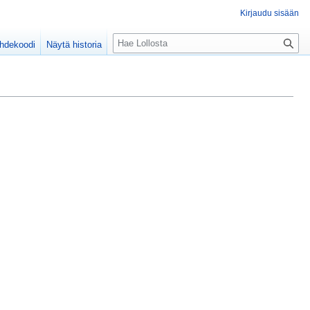
Kirjaudu sisään
H
ähdekoodi
Näytä historia
a
k
u