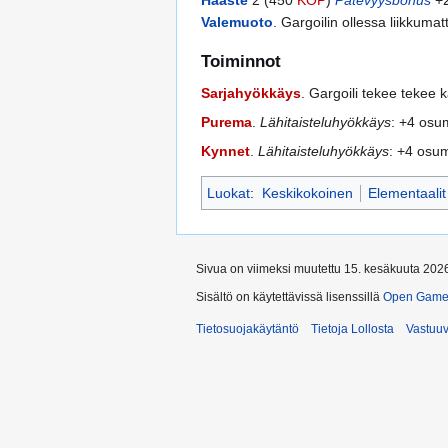
Haaste
2 (450
KOP
)
Pätevyysbonus
+
Valemuoto
. Gargoilin ollessa liikkumat
Toiminnot
Sarjahyökkäys
. Gargoili tekee tekee 
Purema
.
Lähitaisteluhyökkäys
: +4 osu
Kynnet
.
Lähitaisteluhyökkäys
: +4 osu
Luokat
:
Keskikokoinen
Elementaalit
Sivua on viimeksi muutettu 15. kesäkuuta 2026
Sisältö on käytettävissä lisenssillä
Open Game 
Tietosuojakäytäntö
Tietoja Lollosta
Vastuu