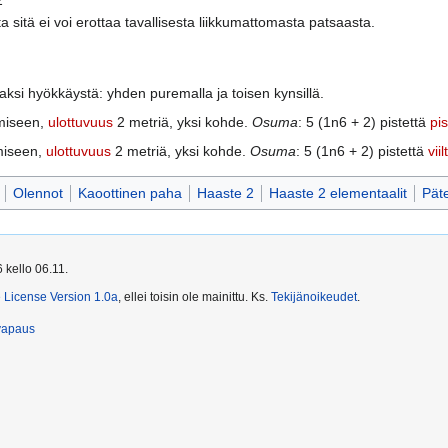
2
ta sitä ei voi erottaa tavallisesta liikkumattomasta patsaasta.
kaksi hyökkäystä: yhden puremalla ja toisen kynsillä.
miseen,
ulottuvuus
2 metriä, yksi kohde.
Osuma
: 5 (1n6 + 2) pistettä
pi
miseen,
ulottuvuus
2 metriä, yksi kohde.
Osuma
: 5 (1n6 + 2) pistettä
vii
Olennot
Kaoottinen paha
Haaste 2
Haaste 2 elementaalit
Pät
 kello 06.11.
License Version 1.0a
, ellei toisin ole mainittu. Ks.
Tekijänoikeudet
.
vapaus