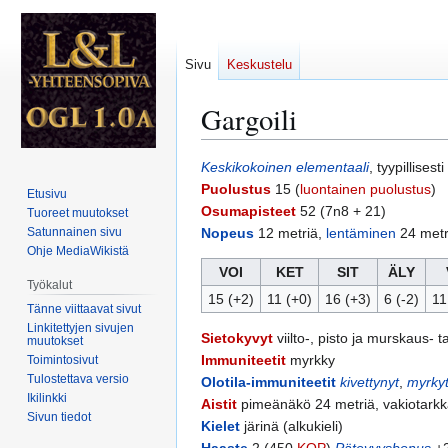
Sivu
Keskustelu
Gargoili
Siirry
Siirry
Keskikokoinen
elementaali
, tyypillisesti
navigaatioon
hakuun
Puolustus
15 (
luontainen puolustus
)
Etusivu
Osumapisteet
52 (7n8 + 21)
Tuoreet muutokset
Satunnainen sivu
Nopeus
12 metriä,
lentäminen
24 metr
Ohje MediaWikistä
VOI
KET
SIT
ÄLY
Työkalut
15 (+2)
11 (+0)
16 (+3)
6 (-2)
11
Tänne viittaavat sivut
Linkitettyjen sivujen
Sietokyvyt
viilto-, pisto ja murskaus- t
muutokset
Immuniteetit
myrkky
Toimintosivut
Tulostettava versio
Olotila-immuniteetit
kivettynyt
,
myrkyt
Ikilinkki
Aistit
pimeänäkö 24 metriä, vakiotark
Sivun tiedot
Kielet
järinä (alkukieli)