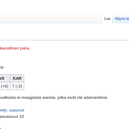
Lue
Näytä l
kaoottinen paha
iä
VII
KAR
 (+0)
7 (-2)
avallisista ei-maagisista aseista, jotka eivät ole adamantiinia
etty
,
uupunut
kaavaisuus 10