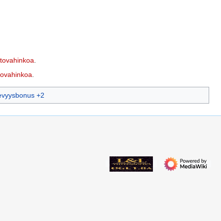
stovahinkoa
.
ltovahinkoa
.
evyysbonus +2