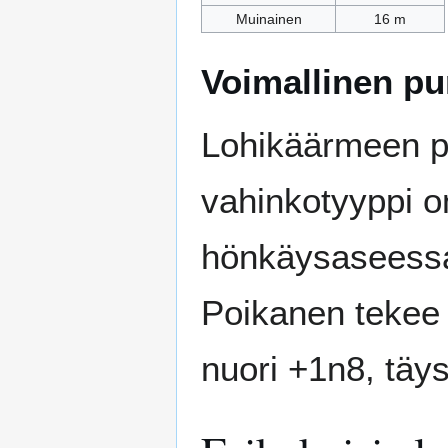
Muinainen
16 m
Voimallinen p
Lohikäärmeen p
vahinkotyyppi o
hönkäysaseessa,
Poikanen tekee
nuori +1n8, täy