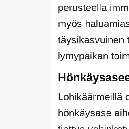
perusteella immu
myös haluamiasi
täysikasvuinen t
lymypaikan toimi
Hönkäysasee
Lohikäärmeillä 
hönkäysase aihe
tiettyä vahinkot