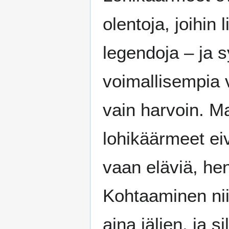
olentoja, joihin l
legendoja – ja sy
voimallisempia 
vain harvoin. Ma
lohikäärmeet eiv
vaan eläviä, hen
Kohtaaminen nii
aina jäljen, ja si