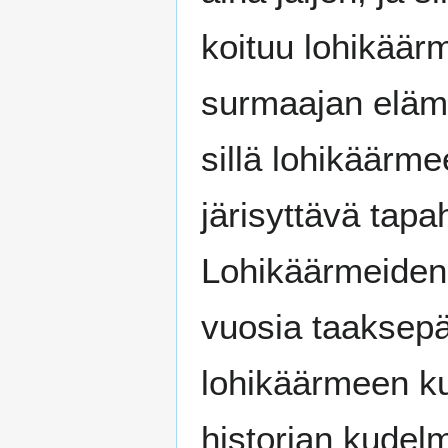
koituu lohikäär
surmaajan eläm
sillä lohikäärm
järisyttävä tap
Lohikäärmeiden 
vuosia taaksepä
lohikäärmeen ku
historian kudelm