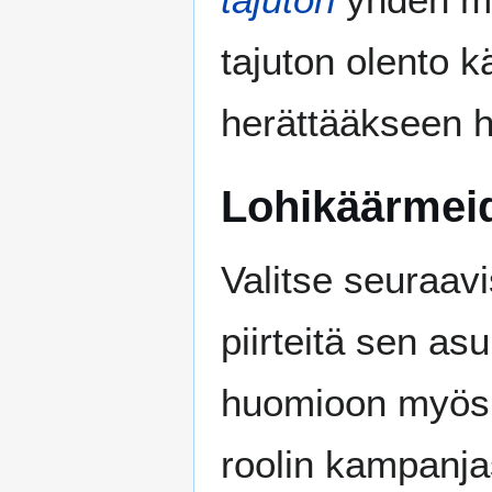
tajuton olento k
herättääkseen h
Lohikäärmeid
Valitse seuraavi
piirteitä sen a
huomioon myös s
roolin kampanja