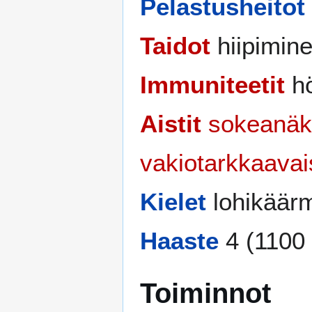
Pelastusheitot
Taidot
hiipimine
Immuniteetit
hö
Aistit
sokeanä
vakiotarkkaava
Kielet
lohikäär
Haaste
4 (1100
Toiminnot