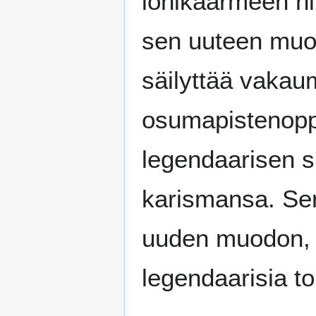
lohikäärmeen ni
sen uuteen muo
säilyttää vaka
osumapistenopp
legendaarisen s
karismansa. Sen
uuden muodon, 
legendaarisia to