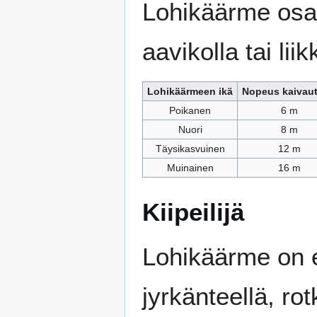
Lohikäärme osaa
aavikolla tai lii
Lohikäärmeen ikä
Nopeus kaivau
Poikanen
6 m
Nuori
8 m
Täysikasvuinen
12 m
Muinainen
16 m
Kiipeilijä
Lohikäärme on e
jyrkänteellä, ro