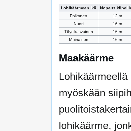
Lohikäärmeen ikä
Nopeus kiipeill
Poikanen
12 m
Nuori
16 m
Täysikasvuinen
16 m
Muinainen
16 m
Maakäärme
Lohikäärmeellä e
myöskään siipi
puolitoistakerta
lohikäärme, jonk