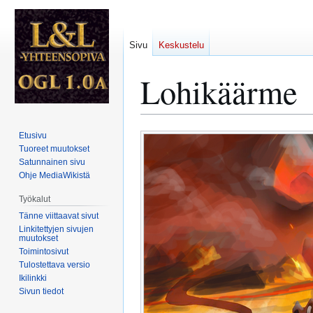
Sivu
Keskustelu
Lohikäärme
Siirry
Siirry
Etusivu
navigaatioon
hakuun
Tuoreet muutokset
Satunnainen sivu
Ohje MediaWikistä
Työkalut
Tänne viittaavat sivut
Linkitettyjen sivujen
muutokset
Toimintosivut
Tulostettava versio
Ikilinkki
Sivun tiedot