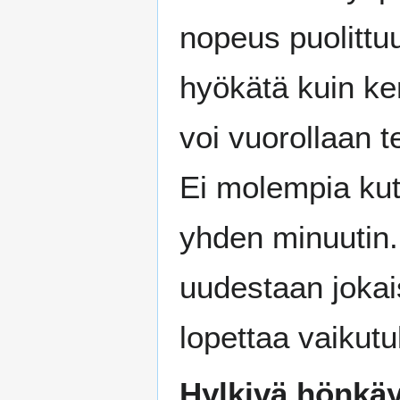
nopeus puolittuu
hyökätä kuin ke
voi vuorollaan 
Ei molempia kut
yhden minuutin.
uudestaan joka
lopettaa vaikut
Hylkivä hönkäy