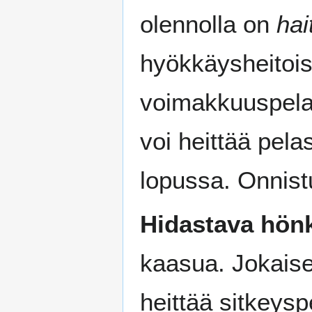
olennolla on
hai
hyökkäysheitois
voimakkuuspelas
voi heittää pel
lopussa. Onnist
Hidastava hön
kaasua. Jokaise
heittää sitkeys