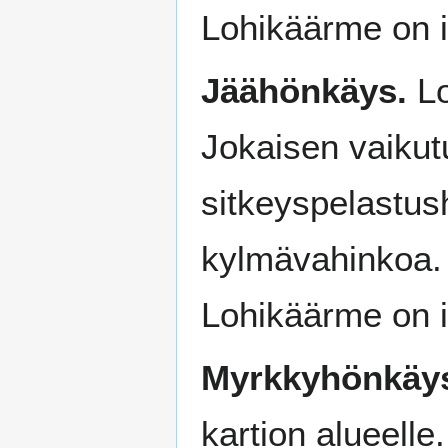
Lohikäärme on 
Jäähönkäys.
Lo
Jokaisen vaikut
sitkeyspelastus
kylmävahinkoa. 
Lohikäärme on 
Myrkkyhönkäy
kartion alueelle