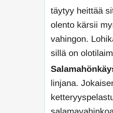
täytyy heittää 
olento kärsii m
vahingon. Lohi
sillä on olotilai
Salamahönkäy
linjana. Jokaise
ketteryyspelast
salamavahinkoa.