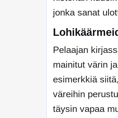
jonka sanat ulot
Lohikäärmeid
Pelaajan kirjas
mainitut värin 
esimerkkiä siitä,
väreihin perustu
täysin vapaa mu