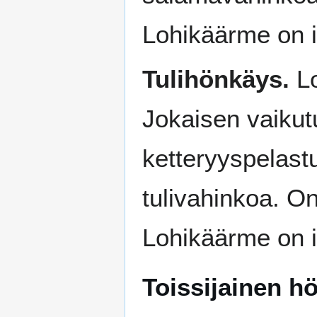
Lohikäärme on 
Tulihönkäys.
Lo
Jokaisen vaikut
ketteryyspelast
tulivahinkoa. O
Lohikäärme on i
Toissijainen h