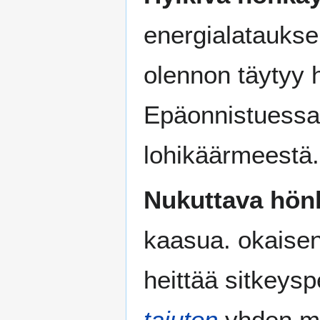
energialataukse
olennon täytyy 
Epäonnistuessaa
lohikäärmeestä.
Nukuttava hön
kaasua. okaisen
heittää sitkeys
tajuton
yhden mi