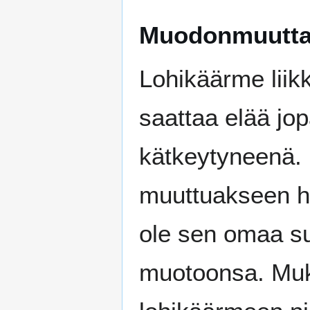
Muodonmuutta
Lohikäärme liik
saattaa elää jo
kätkeytyneenä. 
muuttuakseen hu
ole sen omaa suu
muotoonsa. Muka