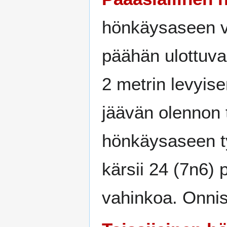
hönkäysaseen va
päähän ulottuv
2 metrin levyis
jäävän olennon 
hönkäysaseen t
kärsii 24 (7n6)
vahinkoa. Onnis