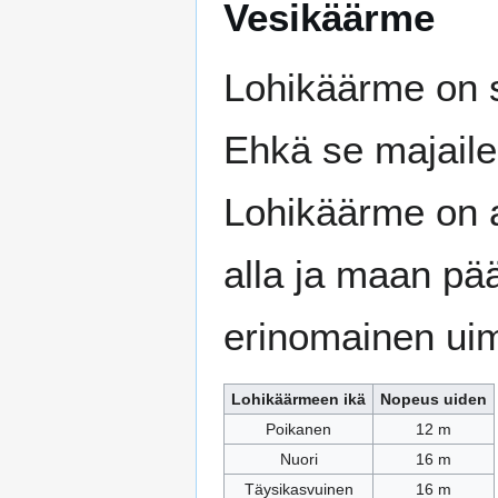
Vesikäärme
Lohikäärme on 
Ehkä se majailee
Lohikäärme on a
alla ja maan pä
erinomainen uim
Lohikäärmeen ikä
Nopeus uiden
Poikanen
12 m
Nuori
16 m
Täysikasvuinen
16 m