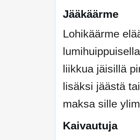
Jääkäärme
Lohikäärme elää a
lumihuippuisella
liikkua jäisillä
lisäksi jäästä t
maksa sille ylim
Kaivautuja