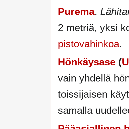
Purema
.
Lähita
2 metriä, yksi 
pistovahinkoa
.
Hönkäysase
(
U
vain yhdellä hön
toissijaisen käy
samalla uudellee
Pääasiallinen