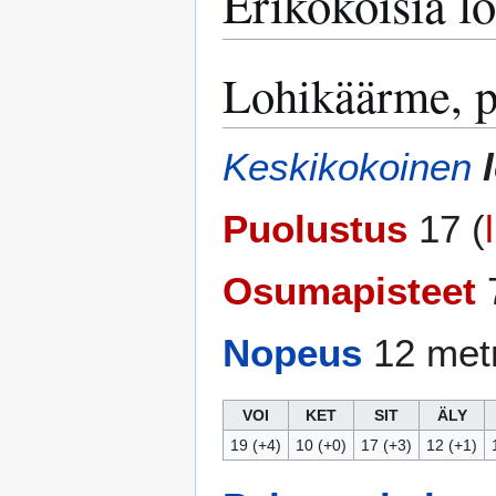
Erikokoisia l
Lohikäärme, 
Keskikokoinen
Puolustus
17 (
Osumapisteet
7
Nopeus
12 met
VOI
KET
SIT
ÄLY
19 (+4)
10 (+0)
17 (+3)
12 (+1)