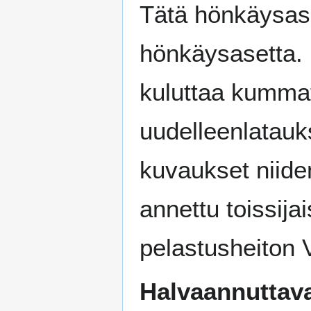
Tätä hönkäysase
hönkäysasetta. P
kuluttaa kummat
uudelleenlatauks
kuvaukset niide
annettu toissij
pelastusheiton 
Halvaannuttav