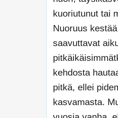
kuoriutunut ta
Nuoruus kestää
saavuttavat aik
pitkäikäisimmätk
kehdosta hautaa
pitkä, ellei pid
kasvamasta. Mui
vuosia vanha, el