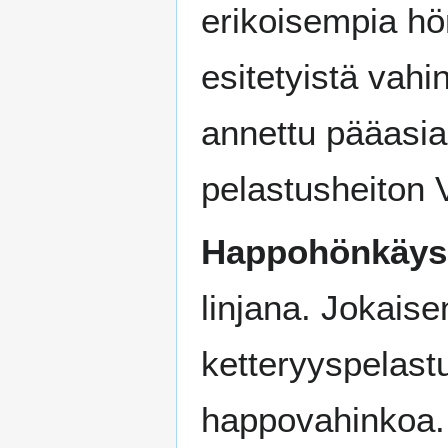
erikoisempia hö
esitetyistä vahi
annettu pääasi
pelastusheiton 
Happohönkäys
linjana. Jokaise
ketteryyspelast
happovahinkoa. 