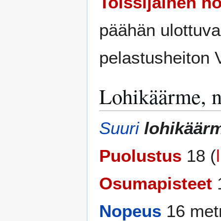
Toissijainen h
päähän ulottuv
pelastusheiton 
Lohikäärme, n
Suuri
lohikäär
Puolustus
18 (
Osumapisteet
1
Nopeus
16 met