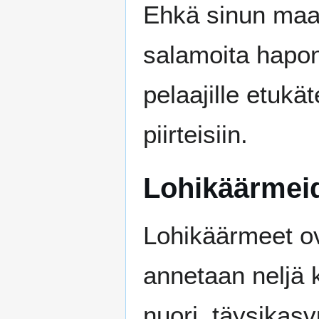
Ehkä sinun maa
salamoita hapon
pelaajille etukä
piirteisiin.
Lohikäärmeid
Lohikäärmeet ov
annetaan neljä 
nuori, täysikas