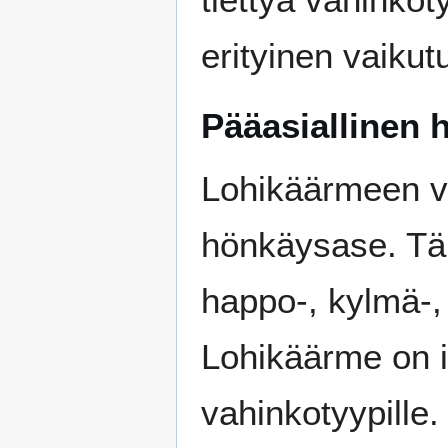
erityinen vaikut
Pääasiallinen
Lohikäärmeen vo
hönkäysase. Tä
happo-, kylmä-, 
Lohikäärme on
vahinkotyypille.