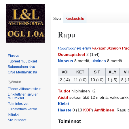
Sivu
Keskustelu
Rapu
Siirry
Siirry
Pikkiriikkinen
eläin
vakaumukseton
Puo
navigaatioon
hakuun
Osumapisteet
2 (1n4)
Etusivu
Nopeus
8 metriä,
uiminen
8 metriä
Tuoreet muutokset
Satunnainen sivu
VOI
KET
SIT
ÄLY
VII
Ohje MediaWikistä
2 (-4)
11 (+0)
10 (+0)
1 (-5)
8 (-
Työkalut
Tänne viittaavat sivut
Taidot
hiipiminen +2
Linkitettyjen sivujen
Aistit
sokeanäkö 12 metriä, vakiotarkk
muutokset
Kielet
—
Toimintosivut
Tulostettava versio
Haaste
0 (10
KOP
)
Amfibinen
. Rapu 
Ikilinkki
Sivun tiedot
Toiminnot