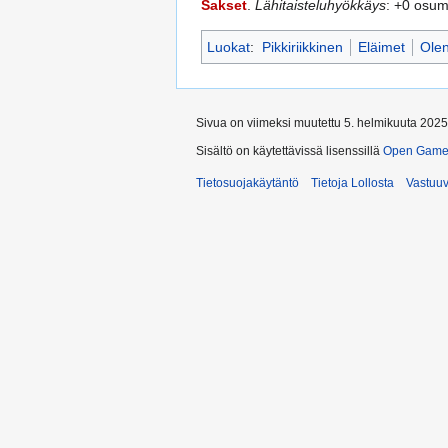
Sakset
.
Lähitaisteluhyökkäys
: +0 osu
Luokat
:
Pikkiriikkinen
Eläimet
Ole
Sivua on viimeksi muutettu 5. helmikuuta 2025
Sisältö on käytettävissä lisenssillä
Open Game 
Tietosuojakäytäntö
Tietoja Lollosta
Vastuu