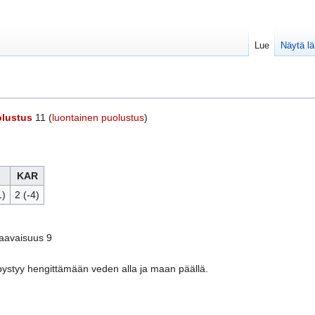
Lue
Näytä l
lustus
11 (
luontainen puolustus
)
KAR
1)
2 (-4)
aavaisuus 9
pystyy hengittämään veden alla ja maan päällä.