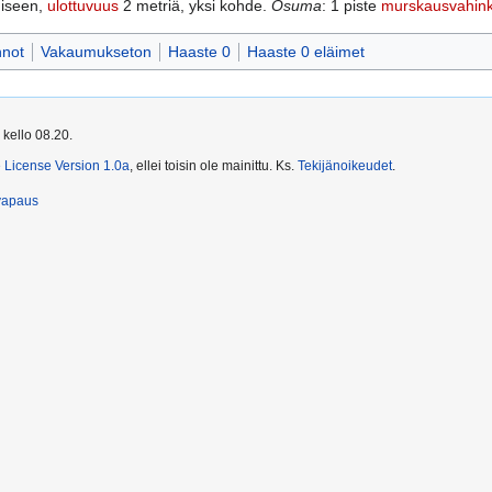
miseen,
ulottuvuus
2 metriä, yksi kohde.
Osuma
: 1 piste
murskausvahin
nnot
Vakaumukseton
Haaste 0
Haaste 0 eläimet
 kello 08.20.
License Version 1.0a
, ellei toisin ole mainittu. Ks.
Tekijänoikeudet
.
vapaus