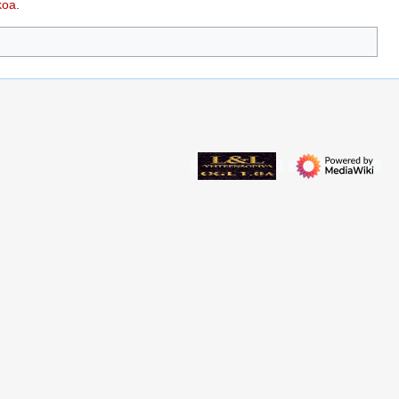
koa
.