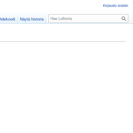
Kirjaudu sisään
H
ähdekoodi
Näytä historia
a
k
u