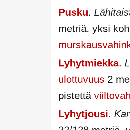
Pusku
.
Lähitai
metriä, yksi ko
murskausvahin
Lyhytmiekka
.
L
ulottuvuus
2 met
pistettä
viiltova
Lyhytjousi
.
Ka
32/128 metriä, 