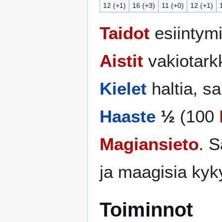
12 (+1)
16 (+3)
11 (+0)
12 (+1)
Taidot
esiintymi
Aistit
vakiotark
Kielet
haltia, sal
Haaste
½
(100
Magiansieto
. S
ja maagisia kyk
Toiminnot