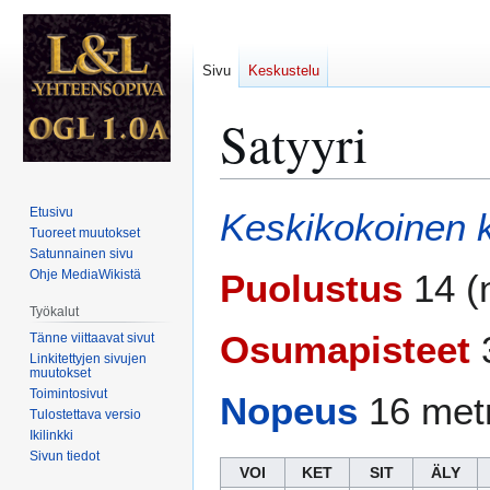
Sivu
Keskustelu
Satyyri
Siirry
Siirry
Etusivu
Keskikokoinen
navigaatioon
hakuun
Tuoreet muutokset
Satunnainen sivu
Ohje MediaWikistä
Puolustus
14 (
Työkalut
Osumapisteet
3
Tänne viittaavat sivut
Linkitettyjen sivujen
muutokset
Toimintosivut
Nopeus
16 metr
Tulostettava versio
Ikilinkki
Sivun tiedot
VOI
KET
SIT
ÄLY